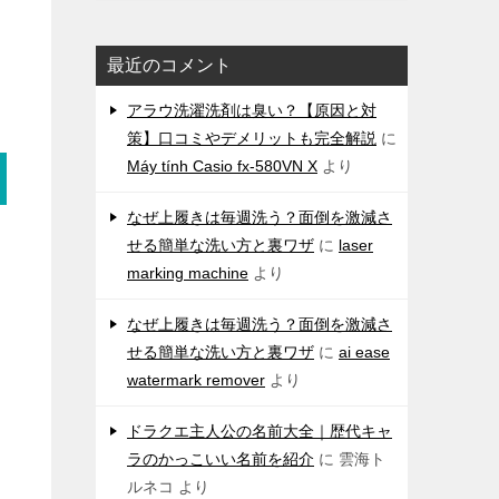
最近のコメント
アラウ洗濯洗剤は臭い？【原因と対
策】口コミやデメリットも完全解説
に
Máy tính Casio fx-580VN X
より
なぜ上履きは毎週洗う？面倒を激減さ
せる簡単な洗い方と裏ワザ
に
laser
marking machine
より
なぜ上履きは毎週洗う？面倒を激減さ
せる簡単な洗い方と裏ワザ
に
ai ease
watermark remover
より
ドラクエ主人公の名前大全｜歴代キャ
ラのかっこいい名前を紹介
に
雲海ト
ルネコ
より