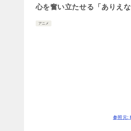
心を奮い立たせる「ありえ
アニメ
参照元: ht