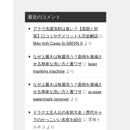
最近のコメント
アラウ洗濯洗剤は臭い？【原因と対
策】口コミやデメリットも完全解説
に
Máy tính Casio fx-580VN X
より
なぜ上履きは毎週洗う？面倒を激減さ
せる簡単な洗い方と裏ワザ
に
laser
marking machine
より
なぜ上履きは毎週洗う？面倒を激減さ
せる簡単な洗い方と裏ワザ
に
ai ease
watermark remover
より
ドラクエ主人公の名前大全｜歴代キャ
ラのかっこいい名前を紹介
に
雲海ト
ルネコ
より