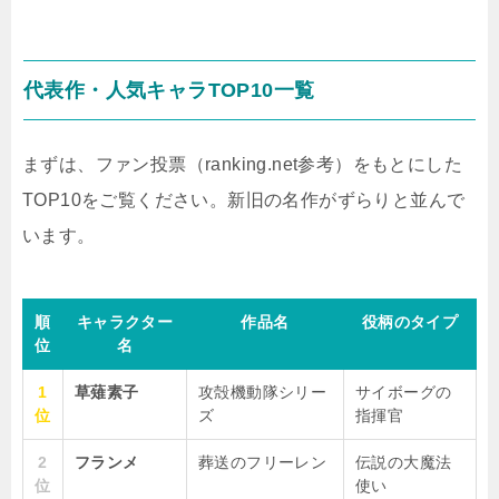
代表作・人気キャラTOP10一覧
まずは、ファン投票（ranking.net参考）をもとにした
TOP10をご覧ください。新旧の名作がずらりと並んで
います。
順
キャラクター
作品名
役柄のタイプ
位
名
1
草薙素子
攻殻機動隊シリー
サイボーグの
位
ズ
指揮官
2
フランメ
葬送のフリーレン
伝説の大魔法
位
使い