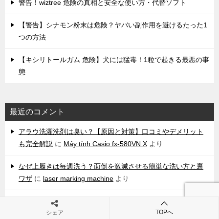
警告！wiztree 危険の真相と安全な使い方・代替ソフト
【警告】シナモン粉末は危険？ヤバい副作用を避けるたった1
つの方法
【キシリトールガム 危険】犬には猛毒！1粒で起きる最悪の事
態
最近のコメント
アラウ洗濯洗剤は臭い？【原因と対策】口コミやデメリット
も完全解説
に
Máy tính Casio fx-580VN X
より
なぜ上履きは毎週洗う？面倒を激減させる簡単な洗い方と裏
ワザ
に
laser marking machine
より
なぜ上履きは毎週洗う？面倒を激減させる簡単な洗い方と裏
TOPへ
シェア
ワザ
に
ai ease watermark remover
より