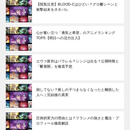
【閲覧注意】BLOOD-Cはひどい？グロ鬱シーンと
衝撃結末をネタバレ
心が奮い立つ「勇気と希望」のアニメランキング
TOP5【明日への活力注入】
エヴァ新作はパラレル？シンジは出る？公開時期と
「鬱展開」を徹底予想
損してない？推しの子つまらなくなったと離脱した
人へ｜完結後の真実
圧倒的実力の理由とは？フランメの強さと魔法・プ
ロフィール徹底解説