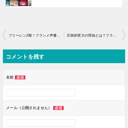
投
フリーレン2期！フランメ声優の悲報と「今後」の衝撃展開！
圧倒的実力の理由とは？フランメの強さと魔法・プロフィール徹底解説
稿
ナ
コメントを残す
ビ
ゲ
名前
必須
ー
シ
ョ
ン
メール（公開されません）
必須