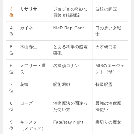
3
リサリサ
ジョジョの奇妙な
波紋の師匠
位
冒険 戦闘潮流
4
カイネ
NieR RepliCant
口の悪い女戦
位
士
5
木山春生
とある科学の超電
天才研究者
位
磁砲
6
メアリー・世
名探偵コナン
MI6のエージェ
位
良
ント（母）
7
花御
呪術廻戦
特級呪霊
位
8
ローズ
治癒魔法の間違っ
最強の治癒魔
位
た使い方
法使い
9
キャスター
Fate/stay night
裏切りの魔女
位
（メディア）