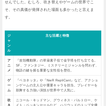
せんでした。むしろ、吹き替えやゲームの世界でこ
そ、その真価が発揮された場面も多かったと言えま
す。
ジ
主な活躍と特徴
ャ
ン
ル
ア
『攻殻機動隊』の草薙素子役で金字塔を打ち立てる。
ニ
SF、ファンタジー、ミステリーとジャンルを問わず、
メ
物語の鍵を握る重要な女性役を歴任。
ゲ
『ベヨネッタ』や『NieR RepliCant』など、アクショ
ー
ンゲームの主人公や重要キャラを担当。プレイヤーを
ム
鼓舞する力強い演技が世界中で人気に。
吹
ニコール・キッドマン、グウィネス・パルトロー、ケ
き
イト・ベッキンセールなど、ハリウッドのトップ女優