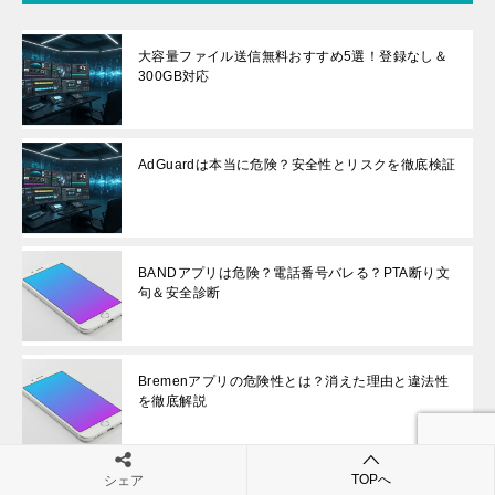
大容量ファイル送信無料おすすめ5選！登録なし＆
300GB対応
AdGuardは本当に危険？安全性とリスクを徹底検証
BANDアプリは危険？電話番号バレる？PTA断り文
句＆安全診断
Bremenアプリの危険性とは？消えた理由と違法性
を徹底解説
TOPへ
シェア
MEmu Playの危険性とは？安全か徹底解説