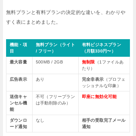
無料プランと有料プランの決定的な違いを、わかりや
すく表にまとめました。
機能・項
無料プラン（ライト
有料ビジネスプラン
目
/ フリー）
（月額330円〜）
最大容量
500MB / 2GB
無制限
（1ファイルあ
たり）
広告表示
あり
完全非表示
（プロフェ
ッショナルな印象）
送信キャ
不可（フリープラン
即座に無効化可能
ンセル機
は手動削除のみ）
能
ダウンロ
なし
相手の受取完了メール
ード通知
通知