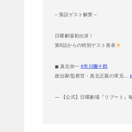
– 第話ゲスト解禁 –
日曜劇場初出演！
第9話からの特別ゲスト発表
◼︎ 真北弥一
#市川團十郎
政治家/監察官・真北正親の実兄…
— 【公式】日曜劇場『リブート』毎週日曜