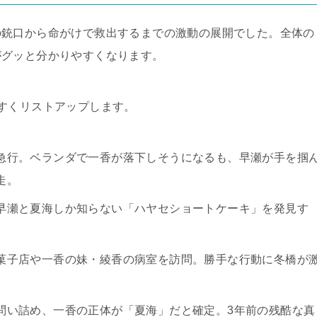
の銃口から命がけで救出するまでの激動の展開でした。全体の
がグッと分かりやすくなります。
すくリストアップします。
急行。ベランダで一香が落下しそうになるも、早瀬が手を掴
走。
早瀬と夏海しか知らない「ハヤセショートケーキ」を発見す
菓子店や一香の妹・綾香の病室を訪問。勝手な行動に冬橋が
問い詰め、一香の正体が「夏海」だと確定。3年前の残酷な真