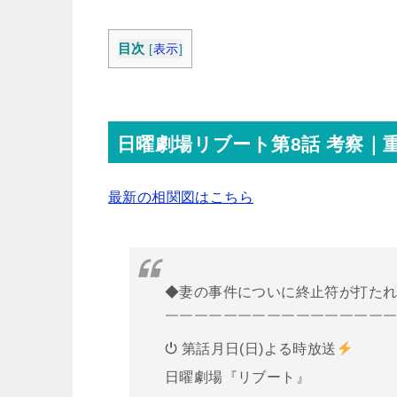
目次
[
表示
]
日曜劇場リブート第8話 考察｜
最新の相関図はこちら
◆妻の事件についに終止符が打た
￣￣￣￣￣￣￣￣￣￣￣￣￣￣￣
⏻ 第話月日(日)よる時放送
日曜劇場『リブート』