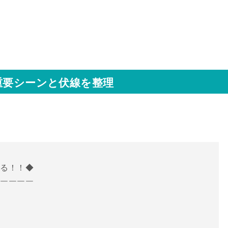
重要シーンと伏線を整理
れる！！◆
￣￣￣￣￣