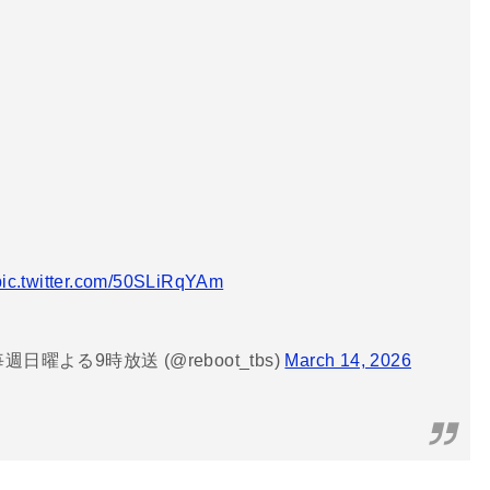
pic.twitter.com/50SLiRqYAm
よる9時放送 (@reboot_tbs)
March 14, 2026