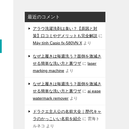
最近のコメント
アラウ洗濯洗剤は臭い？【原因と対
策】口コミやデメリットも完全解説
に
Máy tính Casio fx-580VN X
より
なぜ上履きは毎週洗う？面倒を激減さ
せる簡単な洗い方と裏ワザ
に
laser
marking machine
より
なぜ上履きは毎週洗う？面倒を激減さ
せる簡単な洗い方と裏ワザ
に
ai ease
watermark remover
より
ドラクエ主人公の名前大全｜歴代キャ
ラのかっこいい名前を紹介
に
雲海ト
ルネコ
より