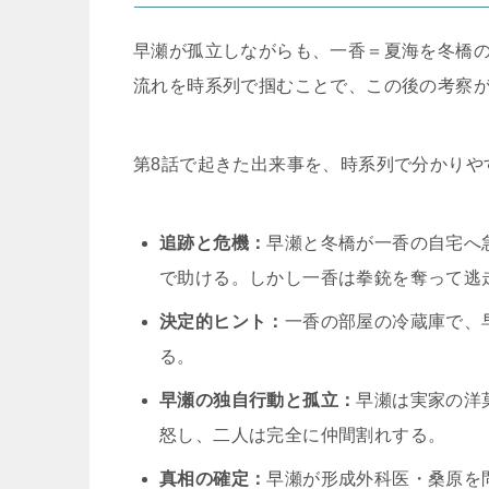
早瀬が孤立しながらも、一香＝夏海を冬橋
流れを時系列で掴むことで、この後の考察
第8話で起きた出来事を、時系列で分かりや
追跡と危機：
早瀬と冬橋が一香の自宅へ
で助ける。しかし一香は拳銃を奪って逃
決定的ヒント：
一香の部屋の冷蔵庫で、
る。
早瀬の独自行動と孤立：
早瀬は実家の洋
怒し、二人は完全に仲間割れする。
真相の確定：
早瀬が形成外科医・桑原を