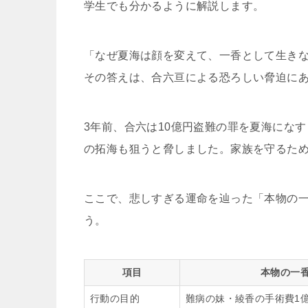
学生でも分かるように解説します。
「なぜ夏海は顔を変えて、一香として生き
その答えは、合六亘による恐ろしい脅迫に
3年前、合六は10億円盗難の罪を夏海にな
の拓海も狙うと脅しました。家族を守るた
ここで、悲しすぎる運命を辿った「本物の
う。
項目
本物の一
行動の目的
難病の妹・綾香の手術費1