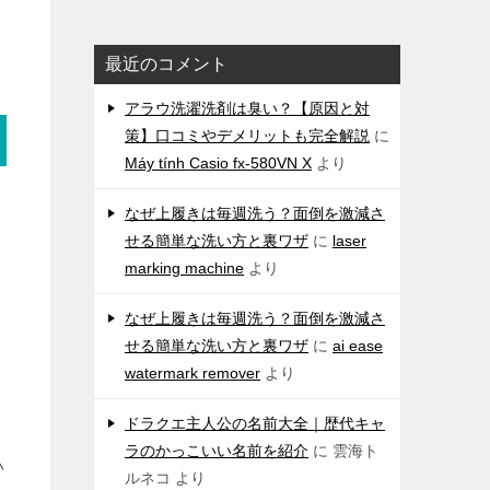
最近のコメント
アラウ洗濯洗剤は臭い？【原因と対
策】口コミやデメリットも完全解説
に
Máy tính Casio fx-580VN X
より
なぜ上履きは毎週洗う？面倒を激減さ
せる簡単な洗い方と裏ワザ
に
laser
marking machine
より
なぜ上履きは毎週洗う？面倒を激減さ
せる簡単な洗い方と裏ワザ
に
ai ease
watermark remover
より
ドラクエ主人公の名前大全｜歴代キャ
ラのかっこいい名前を紹介
に
雲海ト
い
ルネコ
より