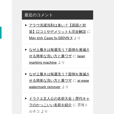
最近のコメント
アラウ洗濯洗剤は臭い？【原因と対
策】口コミやデメリットも完全解説
に
Máy tính Casio fx-580VN X
より
なぜ上履きは毎週洗う？面倒を激減さ
せる簡単な洗い方と裏ワザ
に
laser
marking machine
より
なぜ上履きは毎週洗う？面倒を激減さ
せる簡単な洗い方と裏ワザ
に
ai ease
watermark remover
より
ドラクエ主人公の名前大全｜歴代キャ
ラのかっこいい名前を紹介
に
雲海ト
ルネコ
より