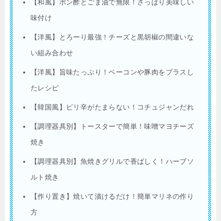
【和風】ポン酢とごま油で無限！さっぱり美味しい
味付け
【洋風】とろーり最強！チーズと黒胡椒の間違いな
い組み合わせ
【洋風】旨味たっぷり！ベーコンや豚肉をプラスし
たレシピ
【韓国風】ピリ辛がたまらない！コチュジャンだれ
【調理器具別】トースターで簡単！味噌マヨチーズ
焼き
【調理器具別】魚焼きグリルで香ばしく！ハーブソ
ルト焼き
【作り置き】焼いて漬けるだけ！簡単マリネの作り
方