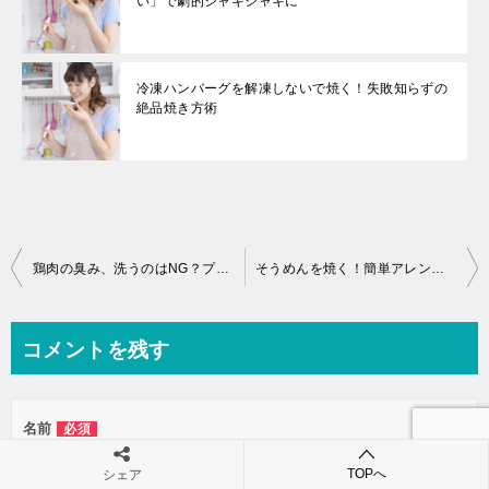
い」で劇的シャキシャキに
冷凍ハンバーグを解凍しないで焼く！失敗知らずの
絶品焼き方術
投
鶏肉の臭み、洗うのはNG？プロが教える正しい下処理完全ガイド
そうめんを焼く！簡単アレンジレシピでカリカリ＆絶品ランチ
稿
ナ
コメントを残す
ビ
ゲ
名前
必須
ー
シ
TOPへ
シェア