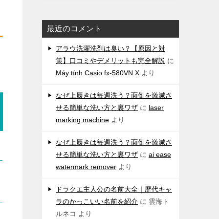
最近のコメント
アラウ洗濯洗剤は臭い？【原因と対
策】口コミやデメリットも完全解説
に
Máy tính Casio fx-580VN X
より
なぜ上履きは毎週洗う？面倒を激減さ
せる簡単な洗い方と裏ワザ
に
laser
marking machine
より
なぜ上履きは毎週洗う？面倒を激減さ
せる簡単な洗い方と裏ワザ
に
ai ease
watermark remover
より
ドラクエ主人公の名前大全｜歴代キャ
ラのかっこいい名前を紹介
に
雲海ト
ルネコ
より