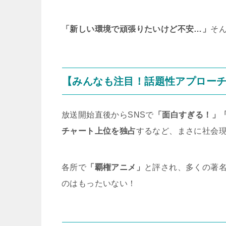
「新しい環境で頑張りたいけど不安…」
そ
【みんなも注目！話題性アプロー
放送開始直後からSNSで
「面白すぎる！」
チャート上位を独占
するなど、まさに社会
各所で
「覇権アニメ」
と評され、多くの著
のはもったいない！