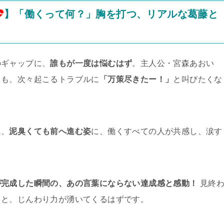
】「働くって何？」胸を打つ、リアルな葛藤と
のギャップに、
誰もが一度は悩むはず
。主人公・宮森あおい
くも、次々起こるトラブルに
「万策尽きたー！」
と叫びたくな
に、
泥臭くても前へ進む姿
に、働くすべての人が共感し、涙す
が完成した瞬間の、あの言葉にならない達成感と感動！
見終
」
と、じんわり力が湧いてくるはずです。