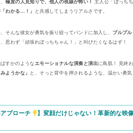
も、
極度の人見知りで、他人の視線が怖い！
主人公「ぼっち
が
「わかる…！」
と共感してしまうリアルさです。
い、そんな彼女が勇気を振り絞ってバンドに加入し、
プルプル
は、思わず「頑張れぼっちちゃん！」と叫びたくなるはず！
飛ばすかのような
エモーショナルな演奏と演出
に鳥肌！ 見終
てみようかな」
と、そっと背中を押されるような、温かい勇気
心アプローチ
】変顔だけじゃない！革新的な映