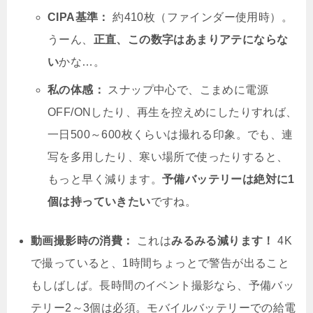
CIPA基準：
約410枚（ファインダー使用時）。
うーん、
正直、この数字はあまりアテにならな
い
かな…。
私の体感：
スナップ中心で、こまめに電源
OFF/ONしたり、再生を控えめにしたりすれば、
一日500～600枚くらいは撮れる印象。でも、連
写を多用したり、寒い場所で使ったりすると、
もっと早く減ります。
予備バッテリーは絶対に1
個は持っていきたい
ですね。
動画撮影時の消費：
これは
みるみる減ります！
4K
で撮っていると、1時間ちょっとで警告が出ること
もしばしば。長時間のイベント撮影なら、予備バッ
テリー2～3個は必須。モバイルバッテリーでの給電