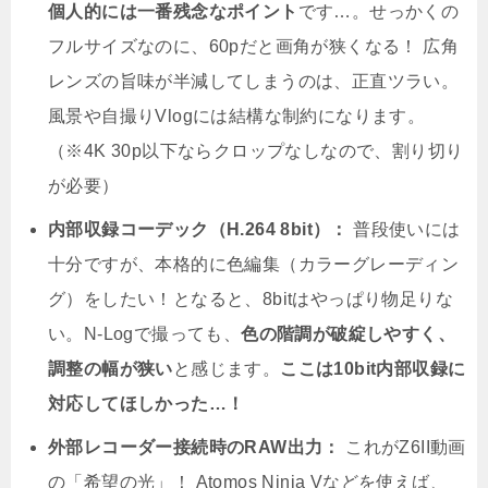
個人的には一番残念なポイント
です…。せっかくの
フルサイズなのに、60pだと画角が狭くなる！ 広角
レンズの旨味が半減してしまうのは、正直ツラい。
風景や自撮りVlogには結構な制約になります。
（※4K 30p以下ならクロップなしなので、割り切り
が必要）
内部収録コーデック（H.264 8bit）：
普段使いには
十分ですが、本格的に色編集（カラーグレーディン
グ）をしたい！となると、8bitはやっぱり物足りな
い。N-Logで撮っても、
色の階調が破綻しやすく、
調整の幅が狭い
と感じます。
ここは10bit内部収録に
対応してほしかった…！
外部レコーダー接続時のRAW出力：
これがZ6II動画
の「希望の光」！ Atomos Ninja Vなどを使えば、