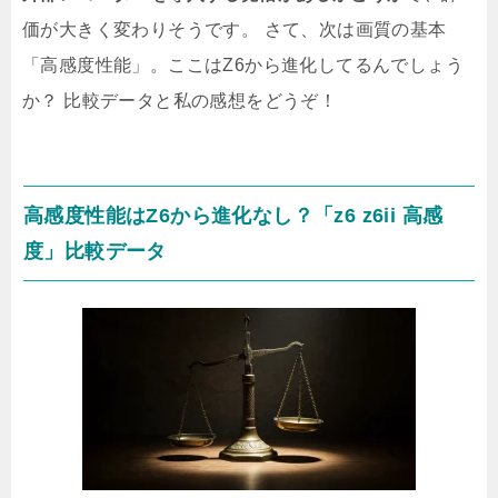
価が大きく変わりそうです。 さて、次は画質の基本
「高感度性能」。ここはZ6から進化してるんでしょう
か？ 比較データと私の感想をどうぞ！
高感度性能はZ6から進化なし？「z6 z6ii 高感
度」比較データ