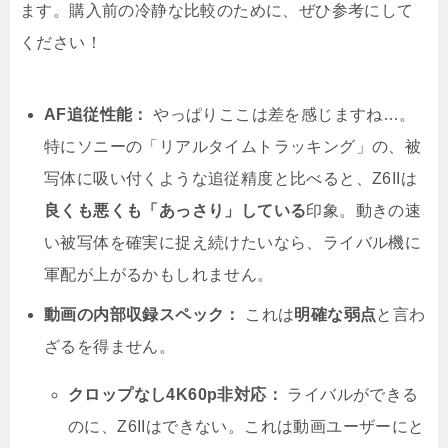
ます。購入前の冷静な比較のために、ぜひ参考にして
ください！
AF追従性能：
やっぱりここは差を感じますね…。
特にソニーの「リアルタイムトラッキング」の、被
写体に吸い付くような追従精度と比べると、Z6IIは
良くも悪くも「あっさり」している
印象。動きの速
い被写体を確実に捉え続けたいなら、ライバル機に
軍配が上がるかもしれません。
動画の内部収録スペック：
これは
明確な弱点
と言わ
ざるを得ません。
クロップなし4K60p非対応：
ライバルができる
のに、Z6IIはできない。これは動画ユーザーにと