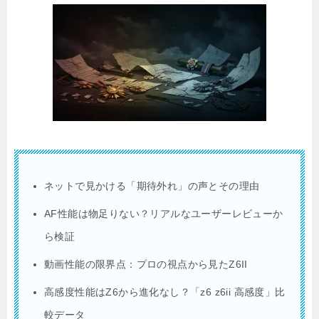
ネットで見かける「期待外れ」の声とその理由
AF性能は物足りない？リアルなユーザーレビューか
ら検証
動画性能の限界点：プロの視点から見たZ6II
高感度性能はZ6から進化なし？「z6 z6ii 高感度」比
較データ