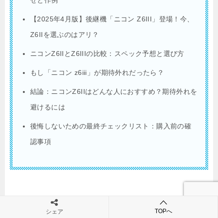
せと作例
【2025年4月版】後継機「ニコン Z6III」登場！今、
Z6IIを選ぶのはアリ？
ニコンZ6IIとZ6IIIの比較：スペック予想と選び方
もし「ニコン z6iii」が期待外れだったら？
結論：ニコンZ6IIはどんな人におすすめ？期待外れを
避けるには
後悔しないための最終チェックリスト：購入前の確
認事項
「z6ii 買って よかった」派の意見：Z6IIの魅力と
TOPへ
シェア