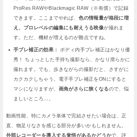
ProRes RAWやBlackmagic RAW（※有償）で記録
できます。ここまでやれば、
色の情報量が格段に増
え、プロレベルの編集にも耐えうる映像
が撮れま
す。ただ、機材が増えるのが難点ですね。
手ブレ補正の効果：
ボディ内手ブレ補正はかなり優
秀！ ちょっとした手持ち撮影なら、かなり滑らかに
撮れます。でも、歩きながらの撮影だと、さすがに
カクカクしちゃう。電子手ブレ補正をONにすると
マシになりますが、
画角がさらに狭くなる
ので、悩
ましいところ…。
動画性能、特にカメラ単体で完結させたい場合は、正
直、物足りなさを感じる部分が多いかもしれません。
外部レコーダーを導入する覚悟があるかどうか
で、評