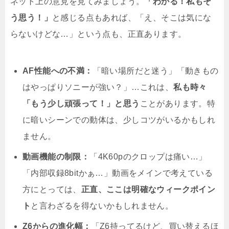
ネット上の意見を見てみましょう。
「わかる！私もそ
う思う！」
と感じる点もあれば、「え、そこは気にな
らないけどな…」という点も、正直あります。
AF性能への不満：
「暗い場所だと迷う」「動きもの
はやっぱりソニーが強い？」…これは、
私も時々
「もう少し頑張って！」と思う
ことがあります。特
に暗いシーンでの動体は、少しコツがいるかもしれ
ません。
動画機能の制限：
「4K60pのクロップは痛い…」
「内部収録8bitかぁ…」動画をメインで考えている
方にとっては、
正直、ここは明確なウィークポイン
ト
と言わざるを得ないかもしれません。
Z6からの進化幅：
「Z6持ってるけど、買い替えるほ