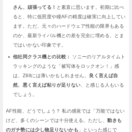
さん、頑張ってる！
と素直に思います。初期に比べ
ると、特に低照度や瞳AFの精度は確実に向上してい
ます。ただ、元々のハードウェア性能の限界もある
のか、最新ライバル機との差を完全に埋める、とま
ではいかない印象です。
他社同クラス機との比較：
ソニーのリアルタイムト
ラッキングのような「被写体をロックオン！」感
は、Z6IIには薄いかもしれません。
良く言えば自
然、悪く言えば粘りが足りない
、と感じる人もいる
でしょう。
AF性能、どうでしょう？ 私の感覚では「万能ではない
けど、多くのシーンでは十分使える。ただし、
動きも
のガチ勢には少し物足りないかも
」といった感じで