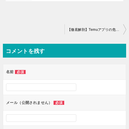
投
【徹底解剖】Temuアプリの危険性は？入れてしまった後の対策
稿
ナ
コメントを残す
ビ
ゲ
名前
必須
ー
シ
ョ
ン
メール（公開されません）
必須