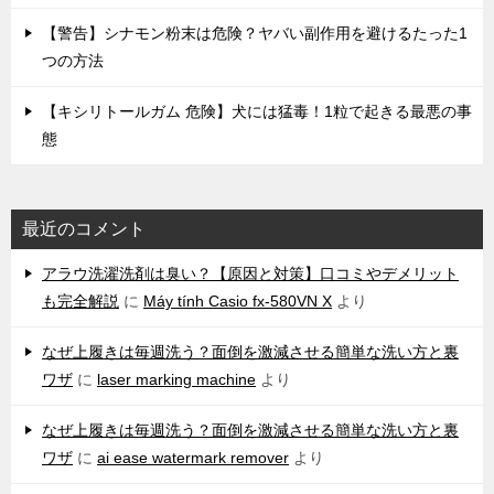
【警告】シナモン粉末は危険？ヤバい副作用を避けるたった1
つの方法
【キシリトールガム 危険】犬には猛毒！1粒で起きる最悪の事
態
最近のコメント
アラウ洗濯洗剤は臭い？【原因と対策】口コミやデメリット
も完全解説
に
Máy tính Casio fx-580VN X
より
なぜ上履きは毎週洗う？面倒を激減させる簡単な洗い方と裏
ワザ
に
laser marking machine
より
なぜ上履きは毎週洗う？面倒を激減させる簡単な洗い方と裏
ワザ
に
ai ease watermark remover
より