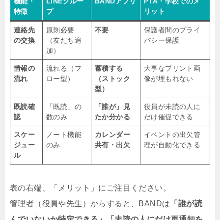
機能・
LINEグルー
BANDアプリ
PTA・学校でのメ
特徴
プ
リット
連絡先
原則必要
不要
保護者間のプライ
の交換
（友だち追
バシー保護
加）
情報の
流れる（フ
蓄積する
大事なプリント画
流れ
ロー型）
（ストック
像が埋もれない
型）
既読確
「既読」の
「誰が」見
役員が未読の人に
認
数のみ
たか分かる
だけ催促できる
スケー
ノート機能
カレンダー
イベントの出欠管
ジュー
のみ
共有・出欠
理が自動化できる
ル
表の右端、「メリット」にご注目ください。
管理者（役員や先生）からすると、BANDは
「誰が読
んでいないか特定できる」「未読の人にだけ再通知を