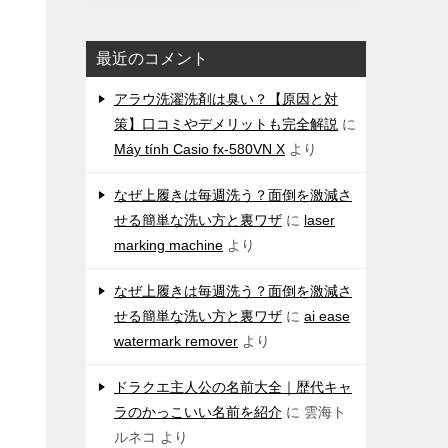
最近のコメント
アラウ洗濯洗剤は臭い？【原因と対
策】口コミやデメリットも完全解説
に
Máy tính Casio fx-580VN X
より
なぜ上履きは毎週洗う？面倒を激減さ
せる簡単な洗い方と裏ワザ
に
laser
marking machine
より
なぜ上履きは毎週洗う？面倒を激減さ
せる簡単な洗い方と裏ワザ
に
ai ease
watermark remover
より
ドラクエ主人公の名前大全｜歴代キャ
ラのかっこいい名前を紹介
に
雲海ト
ルネコ
より