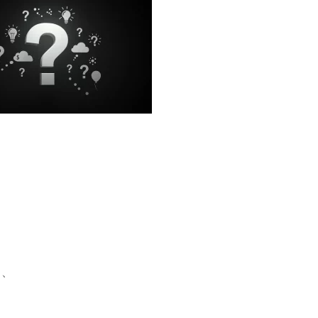
、
。
と、