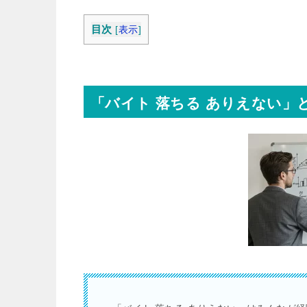
目次
[
表示
]
「バイト 落ちる ありえない」