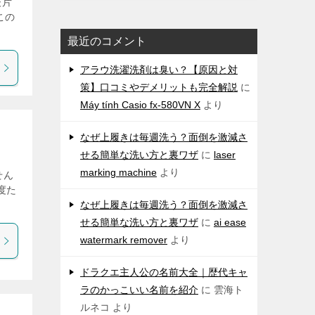
後片
この
最近のコメント
アラウ洗濯洗剤は臭い？【原因と対
策】口コミやデメリットも完全解説
に
Máy tính Casio fx-580VN X
より
なぜ上履きは毎週洗う？面倒を激減さ
せる簡単な洗い方と裏ワザ
に
laser
marking machine
より
せん
度た
なぜ上履きは毎週洗う？面倒を激減さ
せる簡単な洗い方と裏ワザ
に
ai ease
watermark remover
より
ドラクエ主人公の名前大全｜歴代キャ
ラのかっこいい名前を紹介
に
雲海ト
ルネコ
より