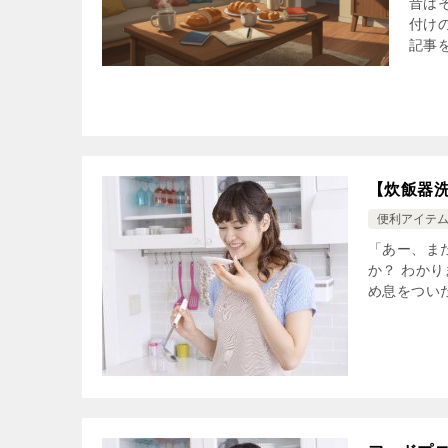
昔は
付け
記事を
【炊飯器
便利アイテ
「あー、ま
か？ わか
め息をついた