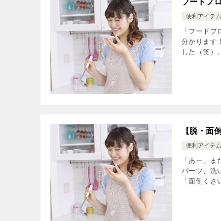
フードプ
便利アイテ
「フードプ
分かります
した（笑）。
【脱・面
便利アイテ
「あー、ま
パーツ、洗
「面倒くさ