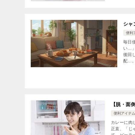
シャ
便利
毎日
い…
後回
配…。
【脱・面
便利アイテ
カレーに肉
正直、「じ