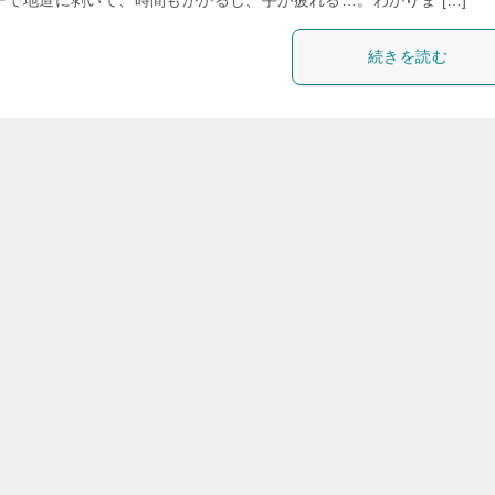
ーで地道に剥いて、時間もかかるし、手が疲れる…。わかりま […]
続きを読む