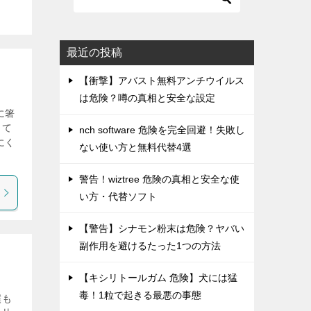
最近の投稿
【衝撃】アバスト無料アンチウイルス
は危険？噂の真相と安全な設定
に箸
って
nch software 危険を完全回避！失敗し
にく
ない使い方と無料代替4選
警告！wiztree 危険の真相と安全な使
い方・代替ソフト
【警告】シナモン粉末は危険？ヤバい
副作用を避けるたった1つの方法
【キシリトールガム 危険】犬には猛
毒！1粒で起きる最悪の事態
僕も