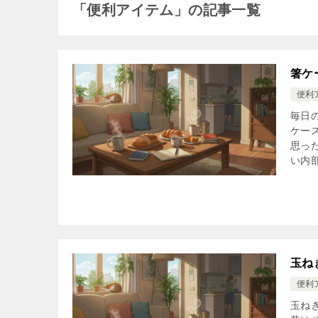
「便利アイテム」の記事一覧
箸ケ
便利
毎日
ケー
思っ
い内部
玉ね
便利
玉ね