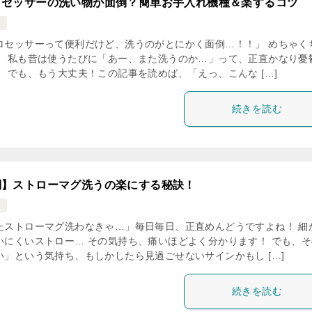
ロセッサーの洗い物が面倒？簡単お手入れ機種＆楽するコツ
ム
ロセッサーって便利だけど、洗うのがとにかく面倒…！！」 めちゃく
！ 私も昔は使うたびに「あー、また洗うのか…」って、正直かなり憂
 でも、もう大丈夫！この記事を読めば、「えっ、こんな […]
続きを読む
倒】ストローマグ洗うの楽にする秘訣！
ム
たストローマグ洗わなきゃ…」毎日毎日、正直めんどうですよね！ 細
いにくいストロー… その気持ち、痛いほどよく分かります！ でも、そ
い」という気持ち、もしかしたら見過ごせないサインかもし […]
続きを読む