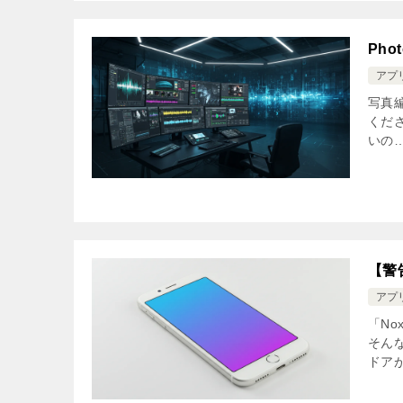
Pho
アプ
写真編
くださ
いの…
【警
アプ
「No
そん
ドア