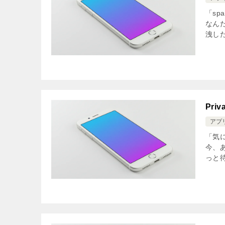
「sp
なん
洩し
Pri
アプ
「気
今、あ
っと