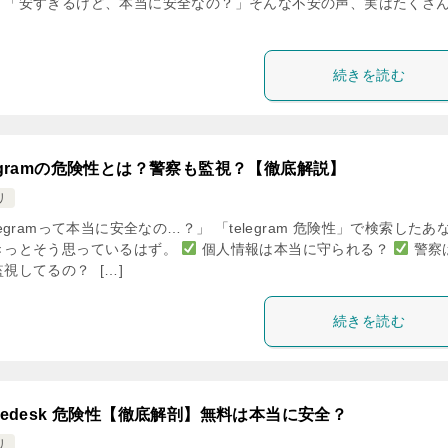
！「安すぎるけど、本当に安全なの？」そんな不安の声、実はたくさ
続きを読む
legramの危険性とは？警察も監視？【徹底解説】
リ
legramって本当に安全なの…？」 「telegram 危険性」で検索したあ
きっとそう思っているはず。
個人情報は本当に守られる？
警察
視してるの？  […]
続きを読む
acedesk 危険性【徹底解剖】無料は本当に安全？
リ