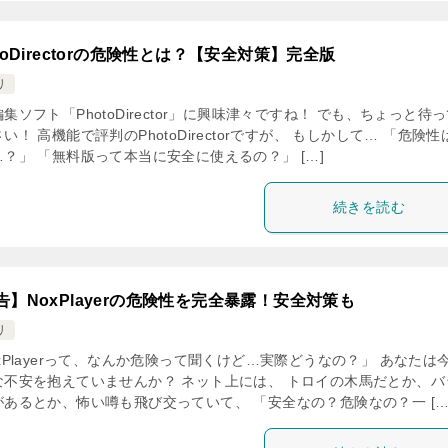
toDirectorの危険性とは？【安全対策】完全版
リ
集ソフト「PhotoDirector」に興味津々ですね！ でも、ちょっと待
い！ 高機能で評判のPhotoDirectorですが、 もしかして… 「危険性
？」 「無料版って本当に安全に使えるの？」 […]
続きを読む
告】NoxPlayerの危険性を完全暴露！安全対策も
リ
xPlayerって、なんか危険って聞くけど…実際どうなの？」 あなたは
な不安を抱えていませんか？ ネット上には、 トロイの木馬だとか、バ
があるとか、怖い噂も飛び交っていて、 「安全なの？危険なの？一 […