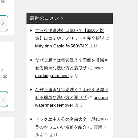
ん聞
最近のコメント
アラウ洗濯洗剤は臭い？【原因と対
策】口コミやデメリットも完全解説
に
Máy tính Casio fx-580VN X
より
なぜ上履きは毎週洗う？面倒を激減さ
せる簡単な洗い方と裏ワザ
に
laser
なた
marking machine
より
は本
なぜ上履きは毎週洗う？面倒を激減さ
せる簡単な洗い方と裏ワザ
に
ai ease
watermark remover
より
ドラクエ主人公の名前大全｜歴代キャ
ラのかっこいい名前を紹介
に
雲海ト
ルネコ
より