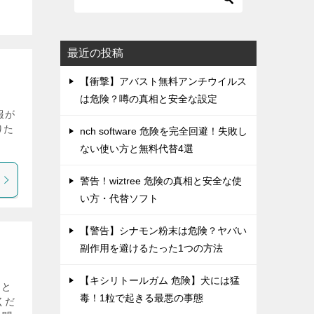
最近の投稿
【衝撃】アバスト無料アンチウイルス
は危険？噂の真相と安全な設定
報が
りた
nch software 危険を完全回避！失敗し
ない使い方と無料代替4選
警告！wiztree 危険の真相と安全な使
い方・代替ソフト
【警告】シナモン粉末は危険？ヤバい
副作用を避けるたった1つの方法
【キシリトールガム 危険】犬には猛
トと
毒！1粒で起きる最悪の事態
くだ