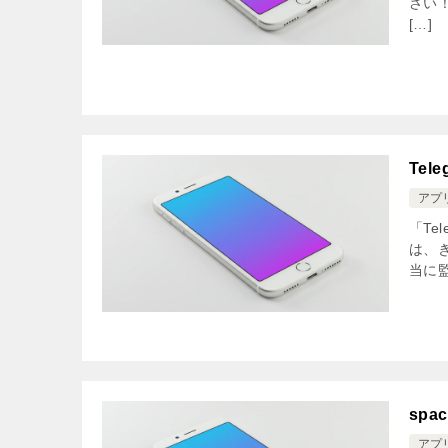
さい
[…]
Te
アプ
「Te
は、
当に監
sp
アプ