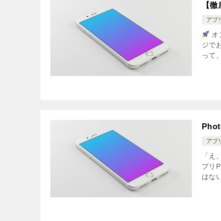
【徹
アプ
オ
ジで
って
Ph
アプ
「え、
プリP
はな