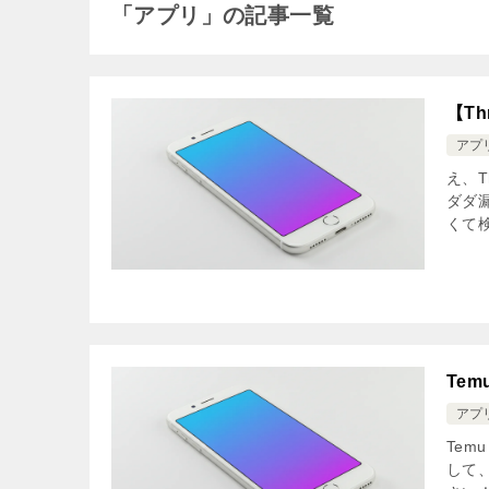
「アプリ」の記事一覧
【T
アプ
え、T
ダダ漏
くて検
Te
アプ
Tem
して