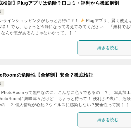
底検証】Plugアプリは危険？口コミ・評判から徹底解剖
リ
ンラインショッピングがもっとお得に？！
Plugアプリ、賢く使え
お得！ でも、ちょっと冷静になって考えてみてください… 「無料でお
、なんか裏があるんじゃないかって、 […]
続きを読む
otoRoomの危険性【全解剖】安全？徹底検証
リ
PhotoRoomって無料なのに、こんなに色々できるの！？」 写真加
hotoRoomに興味津々だけど、ちょっと待って！ 便利さの裏に、危
いの…？ 個人情報が心配？ウイルスに感染しない？安全性って実 […]
続きを読む