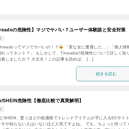
hreadsの危険性】マジでヤバい？ユーザー体験談と安全対策
リ
hreadsってマジでヤバいの！？
「変な女に遭遇した…」「個人情
れってホント？」 もしかして、Threadsの危険性について詳しく知
索しましたか？ 大丈夫！この記事を読めば、 […]
続きを読む
mu/SHEIN危険性【徹底比較で真実解明】
リ
uとSHEIN、驚くほどの低価格でトレンドアイテムが手に入るECサイ
、今や知らない人はいないほど人気ですよね。 でも、ちょっと待って